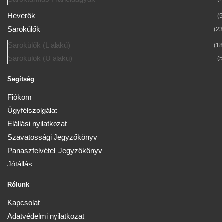
Heverők
(5
Sarokülők
(23
Sarokülők (L alakú)
(18
Sarokülők (U alakú)
(5
Segítség
Fiókom
Ügyfélszolgálat
Elállási nyilatkozat
Szavatossági Jegyzőkönyv
Panaszfelvételi Jegyzőkönyv
Jótállás
Rólunk
Kapcsolat
Adatvédelmi nyilatkozat