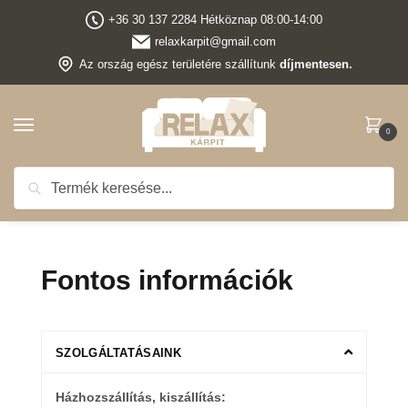
+36 30 137 2284 Hétköznap 08:00-14:00
relaxkarpit@gmail.com
Az ország egész területére szállítunk
díjmentesen.
0
Keresés
Ingyenes kiszállítás
minden termékünkre, az ország bármely pontjára !
Fontos információk
SZOLGÁLTATÁSAINK
Házhozszállítás, kiszállítás: