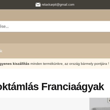
relaxkarpit@gmail.com
ők
gyenes kiszállítás
minden termékünkre, az ország bármely pontjára !
oktámlás Franciaágyak