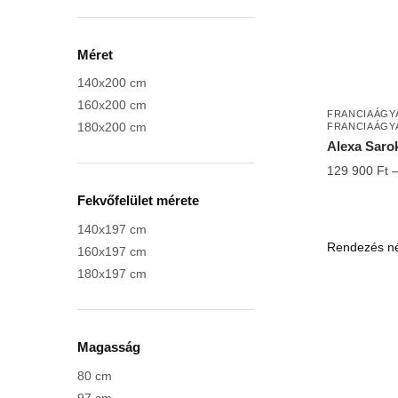
Méret
140x200 cm
160x200 cm
FRANCIAÁGY
180x200 cm
FRANCIAÁGY
Alexa Saro
129 900
Ft
Fekvőfelület mérete
140x197 cm
Ennek
160x197 cm
a
180x197 cm
terméknek
több
variációja
van.
Magasság
A
80 cm
változatok
97 cm