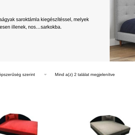
aágyak saroktámla kiegészítéssel, melyek
tesen illenek, nos…sarkokba.
Sorted
Mind a(z) 2 találat megjelenítve
by
popularity