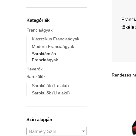
Franci
Kategóriák
tökéle
Franciaágyak
Klasszikus Franciaágyak
Modern Franciaágyak
Saroktámlás
Franciaágyak
Heverők
Sarokülők
Sarokülők (L alakú)
Sarokülők (U alakú)
Szín alapján
Bármely Szín