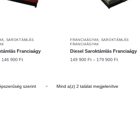
AK
,
SAROKTÁMLÁS
FRANCIAÁGYAK
,
SAROKTÁMLÁS
AK
FRANCIAÁGYAK
ktámlás Franciaágy
Diesel Saroktámlás Franciaágy
Ártartomány:
Ártartomán
–
146 900
Ft
149 900
Ft
–
179 900
Ft
129
149
900 Ft
900 Ft
-
-
Ennek
Sorted
Mind a(z) 2 találat megjelenítve
146
179
a
by
900 Ft
900 Ft
terméknek
popularity
több
variációja
van.
A
változatok