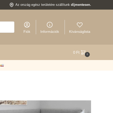
Az ország egész területére szállítunk
díjmentesen.
Fiók
Információk
Kívánságlista
0
Ft
0