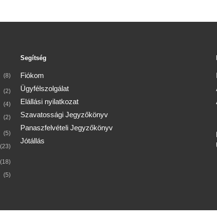
a
lon
termékoldalon
ók
választhatók
ki
Segítség
Fiókom
(8)
Ügyfélszolgálat
(2)
Elállási nyilatkozat
(4)
Szavatossági Jegyzőkönyv
(2)
Panaszfelvételi Jegyzőkönyv
(5)
Jótállás
(23)
(18)
(5)