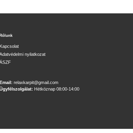
Rólunk
Kapcsolat
Adatvédelmi nyilatkozat
ÁSZF
Email:
relaxkarpit@gmail.com
Ügyfélszolgálat:
Hétköznap 08:00-14:00
Minden jog fenntartva © relaxkarpit.hu