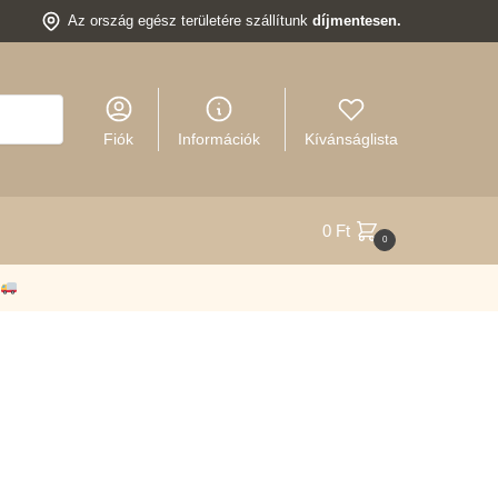
Az ország egész területére szállítunk
díjmentesen.
Fiók
Információk
Kívánságlista
0
Ft
0