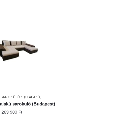
,
SAROKÜLŐK (U ALAKÚ)
 alakú sarokülő (Budapest)
Ártartomány:
–
269 900
Ft
249
900 Ft
-