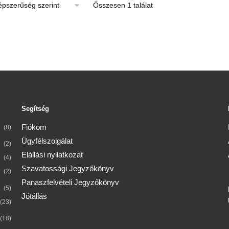
Összesen 1 találat
269
900 Ft
Segítség
lon
ók
Fiókom
(8)
Ügyfélszolgálat
(2)
Elállási nyilatkozat
(4)
Szavatossági Jegyzőkönyv
(2)
Panaszfelvételi Jegyzőkönyv
(5)
Jótállás
(23)
(18)