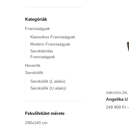
Kategóriák
Franciaágyak
Klasszikus Franciaágyak
Modern Franciaágyak
Saroktámlás
Franciaágyak
Heverők
Sarokülők
Sarokülők (L alakú)
Sarokülők (U alakú)
SAROKÜLŐK
Angelika U
249 900
Ft
Fekvőfelület mérete
290x140 cm
Ennek