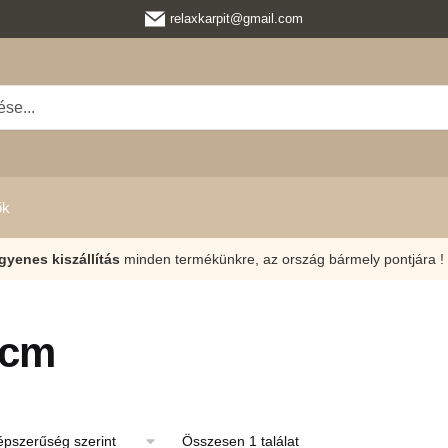
relaxkarpit@gmail.com
ők
gyenes kiszállítás
minden termékünkre, az ország bármely pontjára !
 cm
Összesen 1 találat