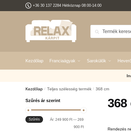
Ugrás
Ugrás
+36 30 137 2284 Hétköznap 08:00-14:00
a
a
navigációhoz
tartalomra
Keresés
Keresés
a
következőre:
Kezdőlap
Franciaágyak
Sarokülők
Hever
In
Kezdőlap
/
Teljes szélesség termék
/
368 cm
368
Szűrés ár szerint
Szűrés
Min
Max
Ár:
249 900 Ft
—
269
ár
ár
900 Ft