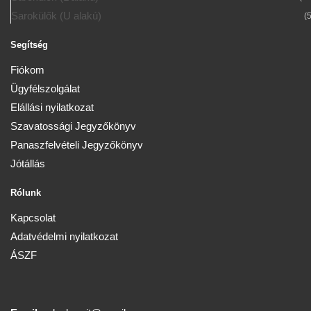
Sarokülők (U alakú)
(5
Segítség
Fiókom
Ügyfélszolgálat
Elállási nyilatkozat
Szavatossági Jegyzőkönyv
Panaszfelvételi Jegyzőkönyv
Jótállás
Rólunk
Kapcsolat
Adatvédelmi nyilatkozat
ÁSZF