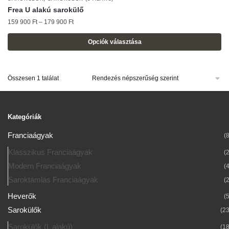
Frea U alakú sarokülő
Ártartomány:
159 900
Ft
–
179 900
Ft
159
900 Ft
Opciók választása
-
Ennek
179
a
900 Ft
Összesen 1 találat
terméknek
több
variációja
van.
Kategóriák
A
Franciaágyak
(8
változatok
Klasszikus Franciaágyak
(2
a
Modern Franciaágyak
termékoldalon
(4
választhatók
Saroktámlás Franciaágyak
(2
ki
Heverők
(5
Sarokülők
(23
Sarokülők (L alakú)
(18