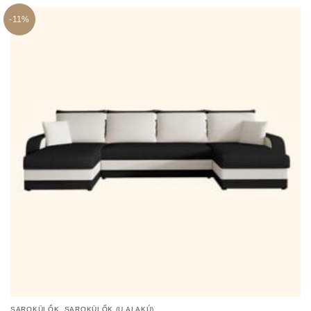
-11%
,
SAROKÜLŐK
SAROKÜLŐK (U ALAKÚ)