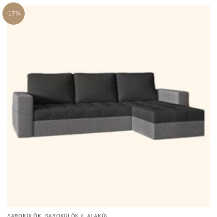
-17%
,
SAROKÜLŐK
SAROKÜLŐK (L ALAKÚ)