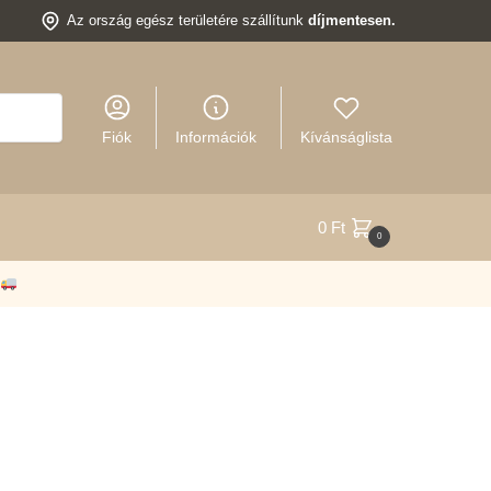
Az ország egész területére szállítunk
díjmentesen.
Fiók
Információk
Kívánságlista
0
Ft
0