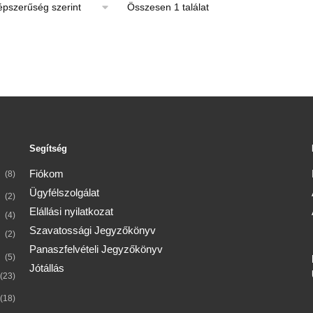
Összesen 1 találat
179
900 Ft
Segítség
lon
ók
Fiókom
(8)
Ügyfélszolgálat
(2)
Elállási nyilatkozat
(4)
Szavatossági Jegyzőkönyv
(2)
Panaszfelvételi Jegyzőkönyv
(5)
Jótállás
(23)
(18)