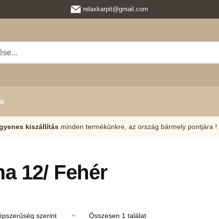
relaxkarpit@gmail.com
ők
gyenes kiszállítás
minden termékünkre, az ország bármely pontjára !
a 12/ Fehér
Összesen 1 találat