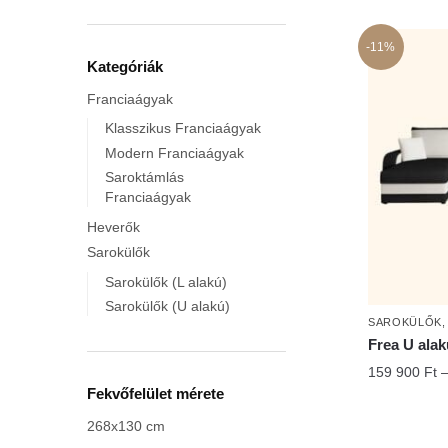
-11%
Kategóriák
Franciaágyak
Klasszikus Franciaágyak
Modern Franciaágyak
Saroktámlás
Franciaágyak
Heverők
Sarokülők
Sarokülők (L alakú)
Sarokülők (U alakú)
SAROKÜLŐK
Frea U alak
159 900
Ft
Fekvőfelület mérete
268x130 cm
Ennek