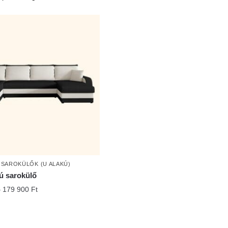
,
SAROKÜLŐK (U ALAKÚ)
ú sarokülő
Ártartomány:
–
179 900
Ft
159
900 Ft
-