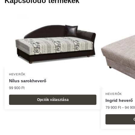
Kapcsolódó termékek
HEVERŐK
Nílus sarokheverő
99 900
Ft
HEVERŐK
Opciók választása
Ingrid heverő
Ennek
79 900
Ft
–
94 9
a
terméknek
Ennek
több
a