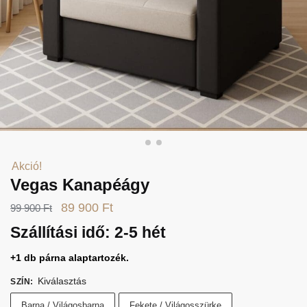
Akció!
Vegas Kanapéágy
Original
Current
89 900
Ft
99 900
Ft
price
price
Szállítási idő:
2-5 hét
was:
is:
+1 db párna alaptartozék.
99
89
Kiválasztás
SZÍN
:
900 Ft.
900 Ft.
Barna / Világosbarna
Fekete / Világosszürke