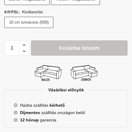
Kiválasztás
KIVITEL
:
10 cm szivacsos (N30)
Vegas
Kosárba teszem
Kanapéágy
mennyiség
Vásárlási előnyök
Házba szállítás
kérhető
Díjmentes
szállítás országon belül
12 hónap
garancia