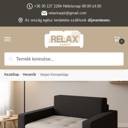
Ugrás
Ugrás
+36 30 137 2284 Hétköznap 08:00-14:00
a
a
relaxkarpit@gmail.com
navigációhoz
tartalomra
Az ország egész területére szállítunk
díjmentesen.
0
Keresés
Keresés
Ingyenes kiszállítás
minden termékünkre, az ország bármely pontjára !
a
következőre:
Kezdőlap
/
Heverők
/
Vegas Kanapéágy