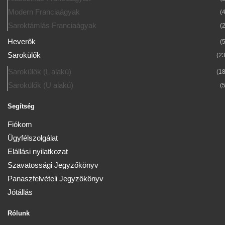
a
Modern Franciaágyak
termékoldalon
(4
választhatók
Saroktámlás Franciaágyak
(2
ki
Heverők
(5
Sarokülők
(23
Sarokülők (L alakú)
(18
Sarokülők (U alakú)
(5
Segítség
Fiókom
Ügyfélszolgálat
Elállási nyilatkozat
Szavatossági Jegyzőkönyv
Panaszfelvételi Jegyzőkönyv
Jótállás
Rólunk