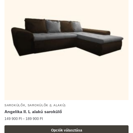
van.
A
változatok
a
termékoldalon
választhatók
ki
,
SAROKÜLŐK
SAROKÜLŐK (L ALAKÚ)
Angelika II. L alakú sarokülő
Ártartomány:
149 900
Ft
–
189 900
Ft
149
900 Ft
Opciók választása