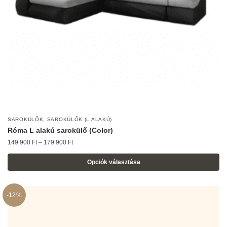
választhatók
ki
,
SAROKÜLŐK
SAROKÜLŐK (L ALAKÚ)
Róma L alakú sarokülő (Color)
Ártartomány:
149 900
Ft
–
179 900
Ft
149
900 Ft
Opciók választása
-
Ennek
179
a
900 Ft
-12%
terméknek
több
variációja