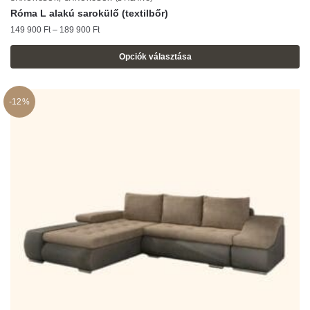
Róma L alakú sarokülő (textilbőr)
Ártartomány:
149 900
Ft
–
189 900
Ft
149
900 Ft
Opciók választása
-
Ennek
189
a
900 Ft
-12%
terméknek
több
variációja
van.
A
változatok
a
termékoldalon
választhatók
ki