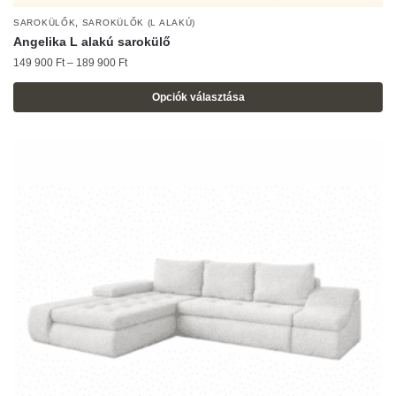
,
SAROKÜLŐK
SAROKÜLŐK (L ALAKÚ)
Angelika L alakú sarokülő
Ártartomány:
149 900
Ft
–
189 900
Ft
149
900 Ft
Opciók választása
-
Ennek
189
a
900 Ft
terméknek
több
variációja
van.
A
változatok
a
termékoldalon
választhatók
ki