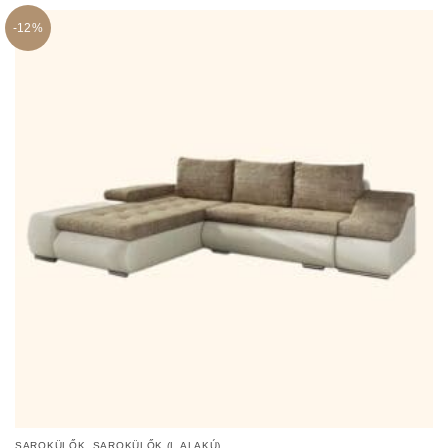
by
popularity
-12%
,
SAROKÜLŐK
SAROKÜLŐK (L ALAKÚ)