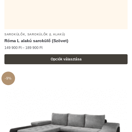
,
SAROKÜLŐK
SAROKÜLŐK (L ALAKÚ)
Róma L alakú sarokülő (Szövet)
Ártartomány:
149 900
Ft
–
189 900
Ft
149
900 Ft
Opciók választása
-
Ennek
189
a
900 Ft
-9%
terméknek
több
variációja
van.
A
változatok
a
termékoldalon