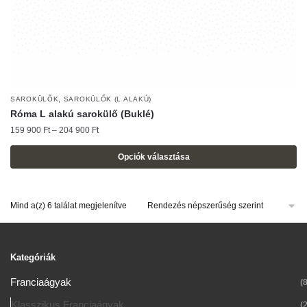
,
SAROKÜLŐK
SAROKÜLŐK (L ALAKÚ)
Róma L alakú sarokülő (Buklé)
Ártartomány:
159 900
Ft
–
204 900
Ft
159
900 Ft
Opciók választása
-
Ennek
204
a
900 Ft
Sorted
Mind a(z) 6 találat megjelenítve
terméknek
by
több
popularity
variációja
van.
Kategóriák
A
Franciaágyak
(8
változatok
Klasszikus Franciaágyak
(2