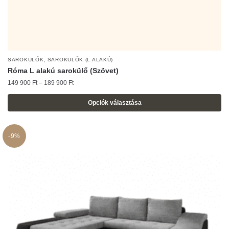
,
SAROKÜLŐK
SAROKÜLŐK (L ALAKÚ)
Róma L alakú sarokülő (Szövet)
Ártartomány:
149 900
Ft
–
189 900
Ft
149
900 Ft
Opciók választása
-
Ennek
189
a
900 Ft
-9%
terméknek
több
variációja
van.
A
változatok
a
termékoldalon