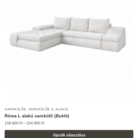
van.
A
változatok
a
termékoldalon
választhatók
ki
,
SAROKÜLŐK
SAROKÜLŐK (L ALAKÚ)
Róma L alakú sarokülő (Buklé)
Ártartomány:
159 900
Ft
–
204 900
Ft
159
900 Ft
Opciók választása