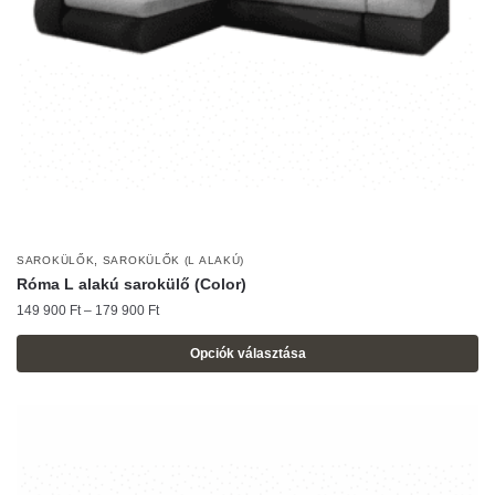
választhatók
ki
,
SAROKÜLŐK
SAROKÜLŐK (L ALAKÚ)
Róma L alakú sarokülő (Color)
Ártartomány:
149 900
Ft
–
179 900
Ft
149
900 Ft
Opciók választása
-
Ennek
179
a
900 Ft
terméknek
több
variációja