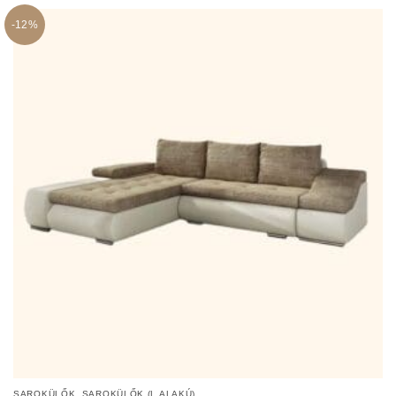
by
popularity
-12%
,
SAROKÜLŐK
SAROKÜLŐK (L ALAKÚ)