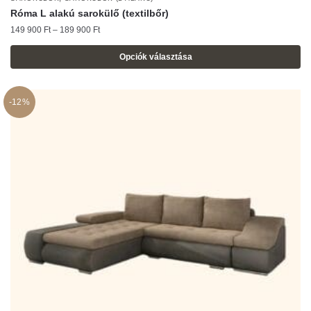
Róma L alakú sarokülő (textilbőr)
Ártartomány:
149 900
Ft
–
189 900
Ft
149
900 Ft
Opciók választása
-
Ennek
189
a
900 Ft
-12%
terméknek
több
variációja
van.
A
változatok
a
termékoldalon
választhatók
ki